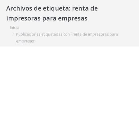
Archivos de etiqueta:
renta de
impresoras para empresas
Estás aquí:
Inicio
Publicaciones etiquetadas con "renta de impresoras para
empresas"