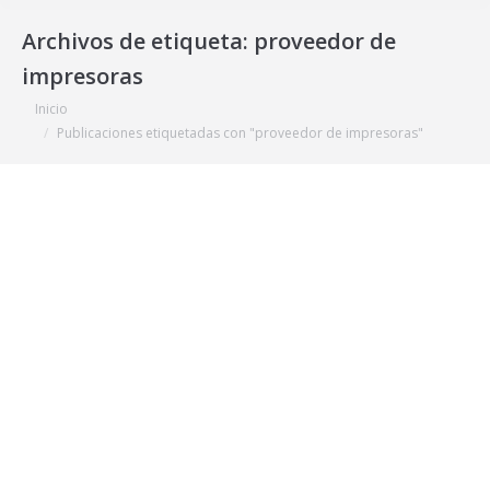
Archivos de etiqueta:
proveedor de
impresoras
Estás aquí:
Inicio
Publicaciones etiquetadas con "proveedor de impresoras"