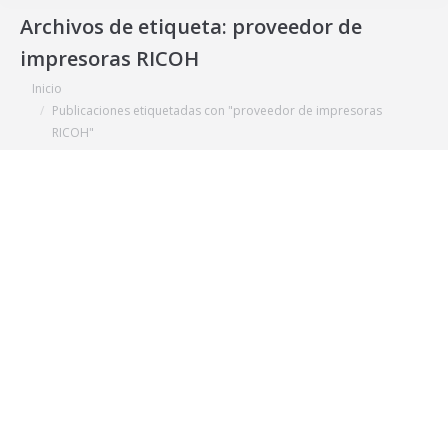
Archivos de etiqueta:
proveedor de
impresoras RICOH
Estás aquí:
Inicio
Publicaciones etiquetadas con "proveedor de impresoras
RICOH"