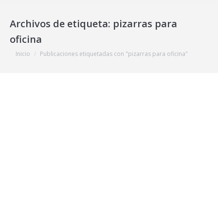
Archivos de etiqueta:
pizarras para
oficina
Estás aquí:
Inicio
Publicaciones etiquetadas con "pizarras para oficina"