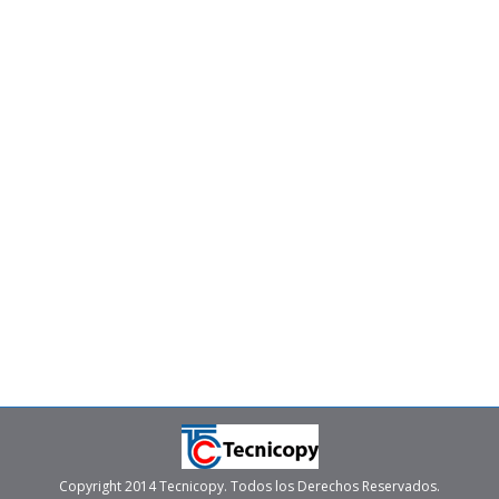
Pizarra digital interactiva
Soluciones
Por
tecni
noviembre 17, 2022
La pizarra digital interactiva es una herramienta muy
útil que permite compartir información. En el entorno
académico, cada vez son más las instituciones que
han incorporado este tipo de pantallas en las aulas de
clase. Por su parte, las empresas también han
incorporado este dispositivo en salas de reuniones y
colaboraciones, con el fin de…
Copyright 2014 Tecnicopy. Todos los Derechos Reservados.