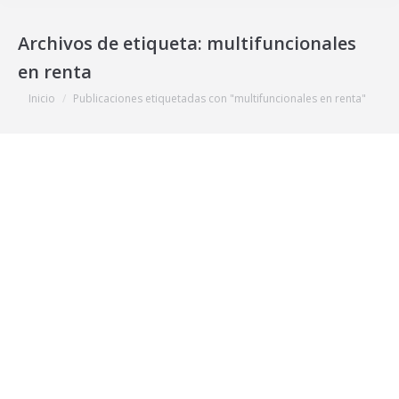
Archivos de etiqueta:
multifuncionales
en renta
Estás aquí:
Inicio
Publicaciones etiquetadas con "multifuncionales en renta"