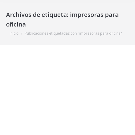
Archivos de etiqueta:
impresoras para
oficina
Estás aquí:
Inicio
Publicaciones etiquetadas con "impresoras para oficina"