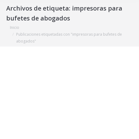
Archivos de etiqueta:
impresoras para
bufetes de abogados
Estás aquí:
Inicio
Publicaciones etiquetadas con "impresoras para bufetes de
abogados"