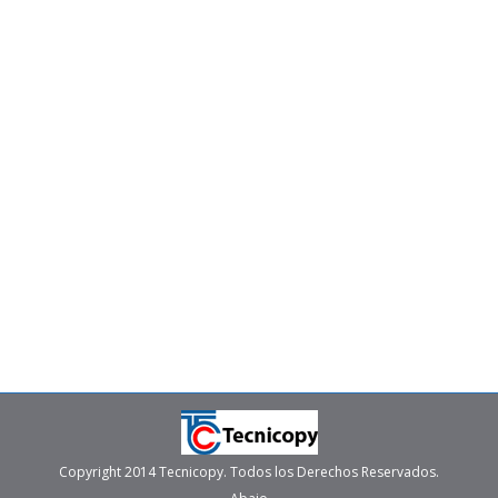
una buena inversión para tu negocio
Renta y venta de multifuncionales
,
Servicios Administrados
de Impresión
Por
tecni
agosto 5, 2022
Un gran porcentaje de las empresas en México tienen
parte de su hardware en formato de renta, y esta
modalidad está llegando a las impresoras y
multifuncionales. Esto quiere decir que los servicios
administrados de impresión son una buena inversión
para tu negocio.
Copyright 2014 Tecnicopy. Todos los Derechos Reservados.