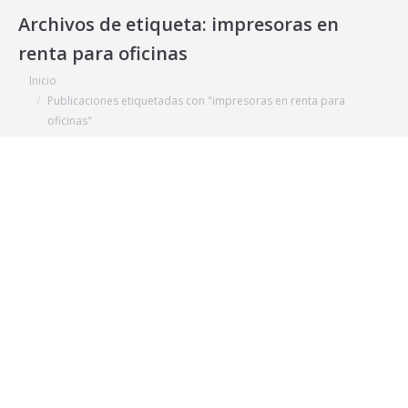
Archivos de etiqueta:
impresoras en
renta para oficinas
Estás aquí:
Inicio
Publicaciones etiquetadas con "impresoras en renta para
oficinas"
Servicios Administrados de Impresión,