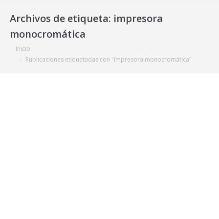
Archivos de etiqueta:
impresora
monocromática
Estás aquí:
Inicio
Publicaciones etiquetadas con "impresora monocromática"