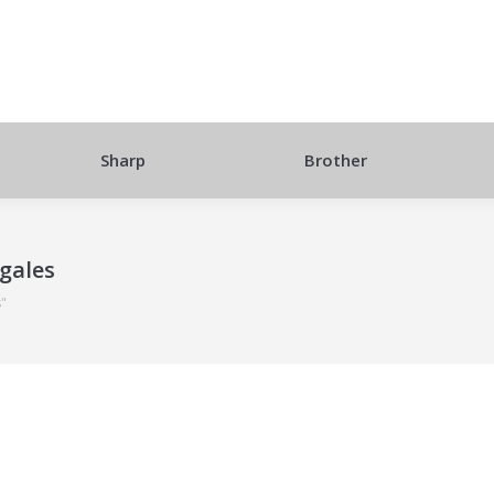
Sharp
Brother
gales
"