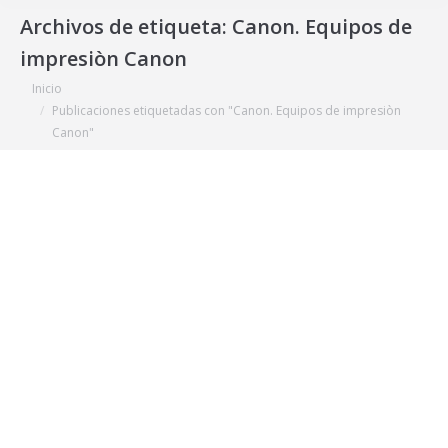
Archivos de etiqueta:
Canon. Equipos de
impresiòn Canon
Estás aquí:
Inicio
Publicaciones etiquetadas con "Canon. Equipos de impresiòn
Canon"