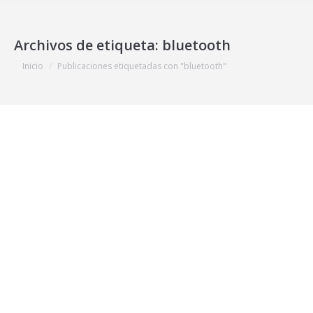
Archivos de etiqueta:
bluetooth
Estás aquí:
Inicio
Publicaciones etiquetadas con "bluetooth"