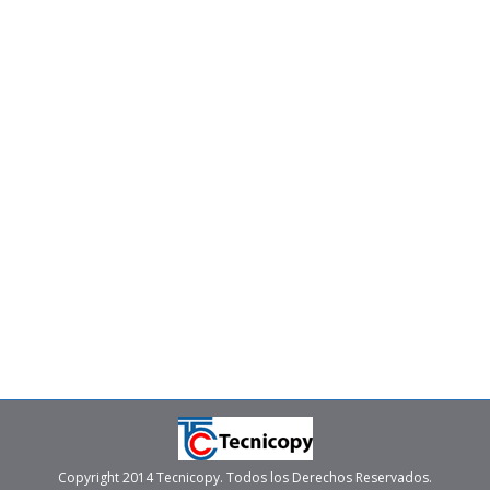
Impresora con bluetooth ¿Cuál comprar?
Renta y venta de multifuncionales
Por
tecni
junio 28, 2022
En el marco de la evolución tecnológica está la
impresora con bluetooth para las oficinas inteligentes
del nuevo mundo laboral. Puedes acceder a estas de
manera inalámbrica, por lo que puedes imprimir
documentos desde la comodidad de cualquier
dispositivo móvil. Con la evolución humana y la
revolución que ha significado la era digital en…
Copyright 2014 Tecnicopy. Todos los Derechos Reservados.