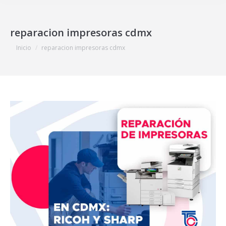
reparacion impresoras cdmx
Estás aquí:
Inicio
reparacion impresoras cdmx