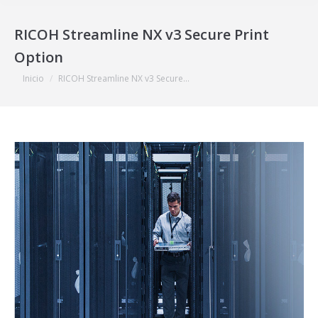
RICOH Streamline NX v3 Secure Print
Option
Estás aquí:
Inicio
RICOH Streamline NX v3 Secure…