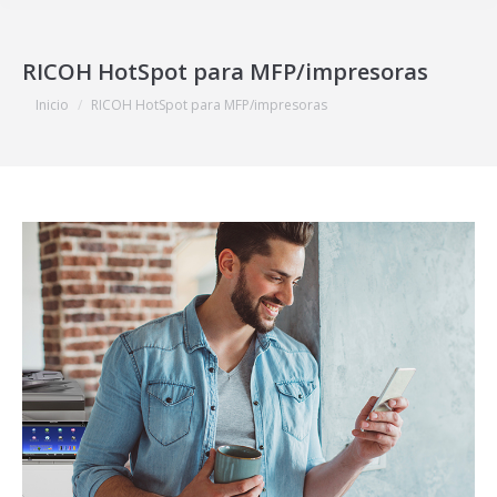
RICOH HotSpot para MFP/impresoras
Estás aquí:
Inicio
RICOH HotSpot para MFP/impresoras