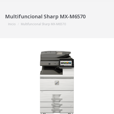
Multifuncional Sharp MX-M6570
Estás aquí:
Inicio
Multifuncional Sharp MX-M6570