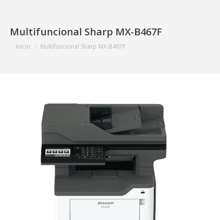
Multifuncional Sharp MX-B467F
Estás aquí:
Inicio
Multifuncional Sharp MX-B467F