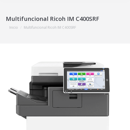
Multifuncional Ricoh IM C400SRF
Estás aquí:
Inicio
Multifuncional Ricoh IM C400SRF