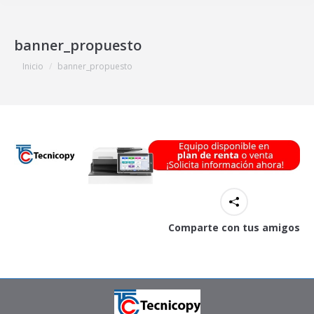
banner_propuesto
Estás aquí:
Inicio
banner_propuesto
Comparte con tus amigos