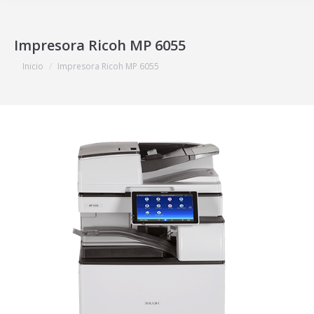
Impresora Ricoh MP 6055
Estás aquí:
Inicio
Impresora Ricoh MP 6055