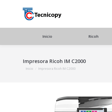
Inicio
Ricoh
Impresora Ricoh IM C2000
Estás aquí:
Inicio
Impresora Ricoh IM C2000