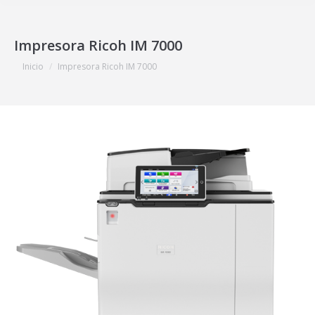
Impresora Ricoh IM 7000
Estás aquí:
Inicio
Impresora Ricoh IM 7000