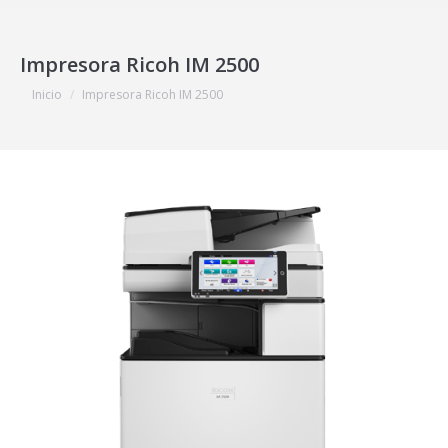
Impresora Ricoh IM 2500
Estás aquí:
Inicio
Impresora Ricoh IM 2500