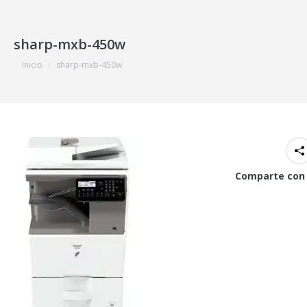
sharp-mxb-450w
Estás aquí:
Inicio
sharp-mxb-450w
Comparte con