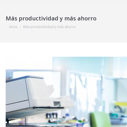
Más productividad y más ahorro
Estás aquí:
Inicio
Más productividad y más ahorro