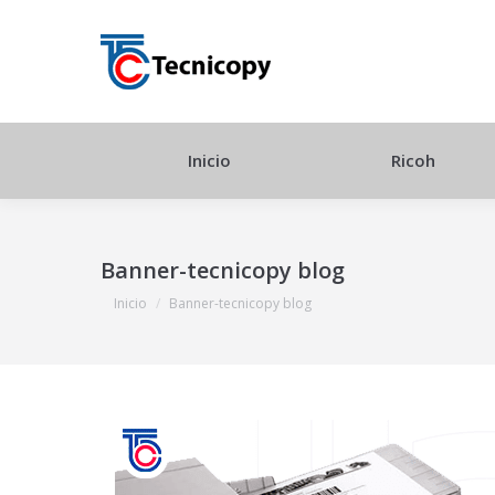
Inicio
Ricoh
Banner-tecnicopy blog
Estás aquí:
Inicio
Banner-tecnicopy blog