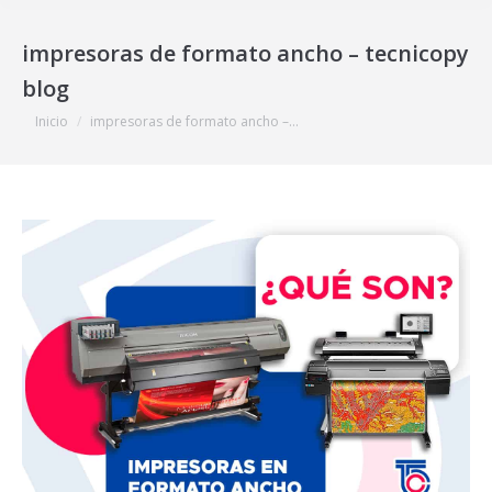
impresoras de formato ancho – tecnicopy
blog
Estás aquí:
Inicio
impresoras de formato ancho –…