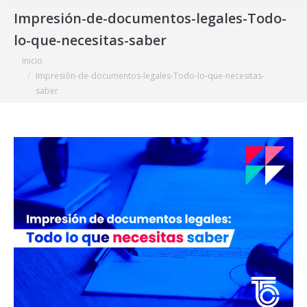
Impresión-de-documentos-legales-Todo-
lo-que-necesitas-saber
Estás aquí:
Inicio
Impresión-de-documentos-legales-Todo-lo-que-necesitas-
saber