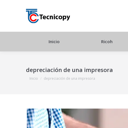
Inicio
Ricoh
depreciación de una impresora
Estás aquí:
Inicio
depreciación de una impresora