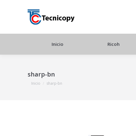
Inicio
Ricoh
sharp-bn
Estás aquí:
Inicio
sharp-bn