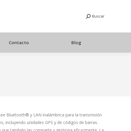
Buscar
Contacto
Blog
see Bluetooth® y LAN inalámbrica para la transmisión
es, incluyendo unidades GPS y de códigos de barras.
e que también las comparte y gestiona eficazmente. La