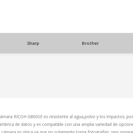
Sharp
Brother
cámara RICOH G800SE es resistente al agua,polvo y los impactos; po
ámbrica de datos y es compatible con una amplia variedad de opcion
a cámara es única ya que no solamente toma fotografías; sino porqu