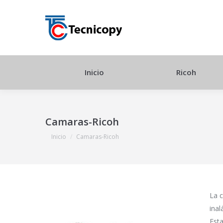
Inicio
Ricoh
Camaras-Ricoh
Estás aquí:
Inicio
Camaras-Ricoh
La 
inal
Est