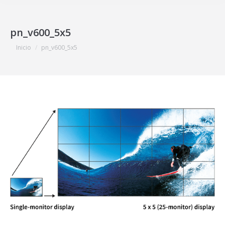
pn_v600_5x5
Estás aquí:
Inicio
pn_v600_5x5