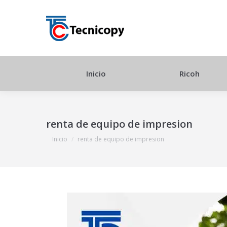
Inicio
Ricoh
renta de equipo de impresion
Estás aquí:
Inicio
renta de equipo de impresion